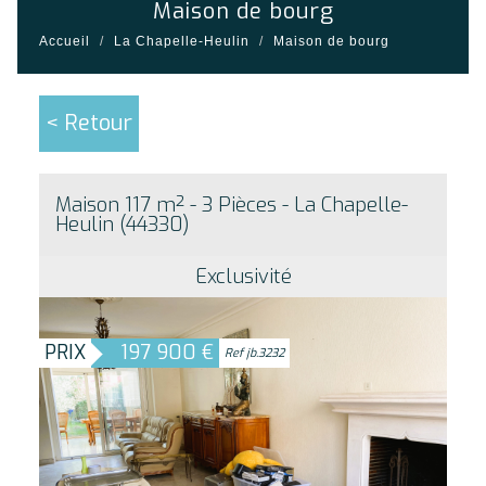
maison de bourg
Accueil
La Chapelle-Heulin
Maison de bourg
< Retour
Maison 117 m² - 3 Pièces - La Chapelle-
Heulin (44330)
Exclusivité
PRIX
197 900
€
Ref jb.3232