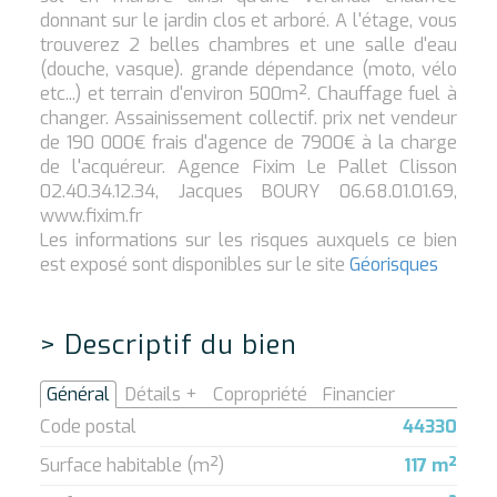
donnant sur le jardin clos et arboré. A l'étage, vous
trouverez 2 belles chambres et une salle d'eau
(douche, vasque). grande dépendance (moto, vélo
etc...) et terrain d'environ 500m². Chauffage fuel à
changer. Assainissement collectif. prix net vendeur
de 190 000€ frais d'agence de 7900€ à la charge
de l'acquéreur. Agence Fixim Le Pallet Clisson
02.40.34.12.34, Jacques BOURY 06.68.01.01.69,
www.fixim.fr
Les informations sur les risques auxquels ce bien
est exposé sont disponibles sur le site
Géorisques
>
Descriptif du bien
Général
Détails +
Copropriété
Financier
Code postal
44330
Surface habitable (m²)
117 m²