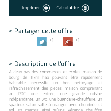
Imprimer
Calculatrice
>
Partager cette offre
+1
+1
>
Description de l'offre
A deux pas des commerces et écoles, maison de
bourg de 117m hab pouvant être rapidement
habitable, nécessite un bon nettoyage et
rafraichissement des pièces, maison comprenant
au RDC une entrée, une grande cuisine
indépendante, un wc, une buanderie-chaufferie, un
spacieux salon-salle à manger avec cheminée et
sol en marbre ainsi qu'une véranda chauffée