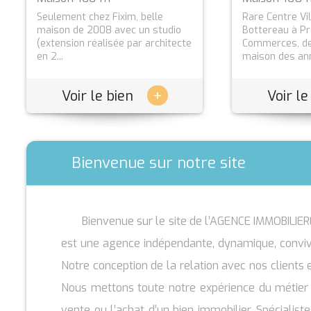
Seulement chez Fixim, belle
Rare Centre Ville du Loroux
Rare Centre Vi
Rare sur le Pa
maison de 2008 avec un studio
Bottereau à Proxmité des
Bottereau à P
achevée en 20
(extension réalisée par architecte
Commerces, des écoles. Une
Commerces, de
sismiques), pr
en 2...
maison des années...
maison des ann
Tram-Train...
+
+
Voir le bien
Voir le bien
Voir le
Voir le
Bienvenue sur notre site
Bienvenue sur le site de l’AGENCE IMMOBILIERE
est une agence indépendante, dynamique, convivi
Notre conception de la relation avec nos clients e
Nous mettons toute notre expérience du métier
vente ou l’achat d’un bien immobilier. Spécialis