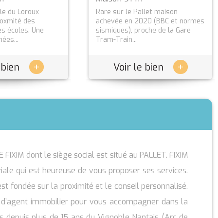
lle du Loroux
llet maison
Rare sur le Pallet maison
Et si votre prochain chez-vous se
roxmité des
20 (BBC et normes
achevée en 2020 (BBC et normes
trouvait ici ? Venez découvrir
s écoles. Une
oche de la Gare
sismiques), proche de la Gare
cette agréable maison de 2016, ...
ées...
Tram-Train...
+
+
+
+
 bien
 bien
Voir le bien
Voir le bien
 FIXIM dont le siège social est situé au PALLET. FIXIM
ale qui est heureuse de vous proposer ses services.
st fondée sur la proximité et le conseil personnalisé.
 d’agent immobilier pour vous accompagner dans la
tes depuis plus de 15 ans du Vignoble Nantais (Arc de