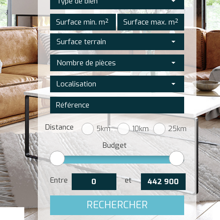
Type de bien
Surface terrain
Nombre de pièces
Localisation
Distance
5km
10km
25km
Budget
Entre
et
RECHERCHER